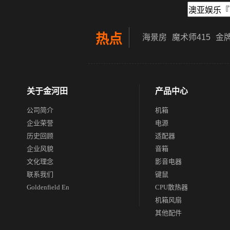
热点
海景房
魔术师415
金牌
关于金河田
产品中心
公司简介
机箱
企业荣誉
电源
历史回顾
适配器
企业风貌
音箱
文化理念
影音电器
联系我们
键鼠
Goldenfield En
CPU散热器
机箱风扇
其他配件