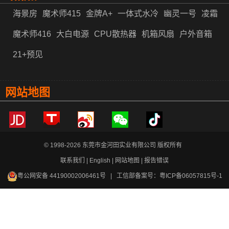
海景房
魔术师415
金牌A+
一体式水冷
幽灵一号
凌霜
魔术师416
大白电源
CPU散热器
机箱风扇
户外音箱
21+预见
网站地图
© 1998-2026 东莞市金河田实业有限公司 版权所有
联系我们
|
English
|
网站地图
|
报告错误
粤公网安备 44190002006461号
| 工信部备案号：
粤ICP备06057815号-1