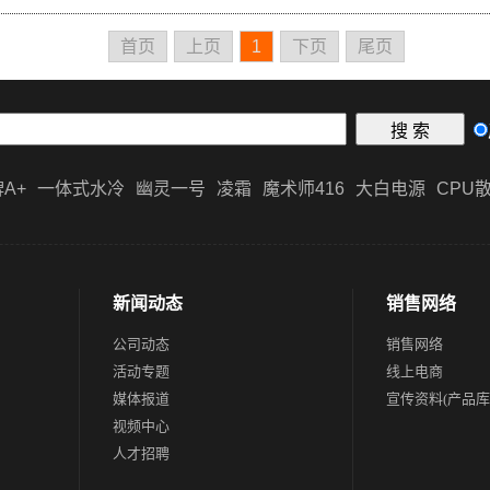
首页
上页
1
下页
尾页
A+
一体式水冷
幽灵一号
凌霜
魔术师416
大白电源
CPU
新闻动态
销售网络
公司动态
销售网络
活动专题
线上电商
媒体报道
宣传资料(产品库
视频中心
人才招聘