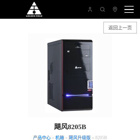
返回上一页
飓风8205B
产品中心
»
机箱
»
飓风升级版
» 8205B