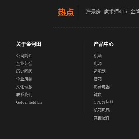
热点
海景房
魔术师415
金牌
关于金河田
产品中心
公司简介
机箱
企业荣誉
电源
历史回顾
适配器
企业风貌
音箱
文化理念
影音电器
联系我们
键鼠
Goldenfield En
CPU散热器
机箱风扇
其他配件