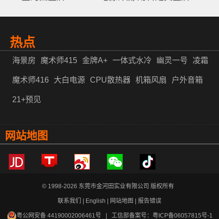
热点
海景房
魔术师415
金牌A+
一体式水冷
幽灵一号
凌霜
魔术师416
大白电源
CPU散热器
机箱风扇
户外音箱
21+预见
网站地图
© 1998-2026 东莞市金河田实业有限公司 版权所有
联系我们
|
English
|
网站地图
|
报告错误
粤公网安备 44190002006461号
| 工信部备案号：
粤ICP备06057815号-1