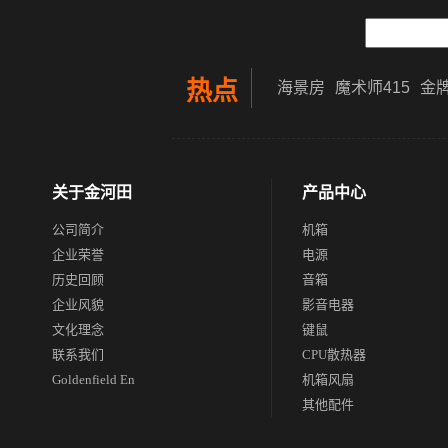
热点
海景房
魔术师415
金牌
关于金河田
产品中心
公司简介
机箱
企业荣誉
电源
历史回顾
音箱
企业风貌
影音电器
文化理念
键鼠
联系我们
CPU散热器
Goldenfield En
机箱风扇
其他配件