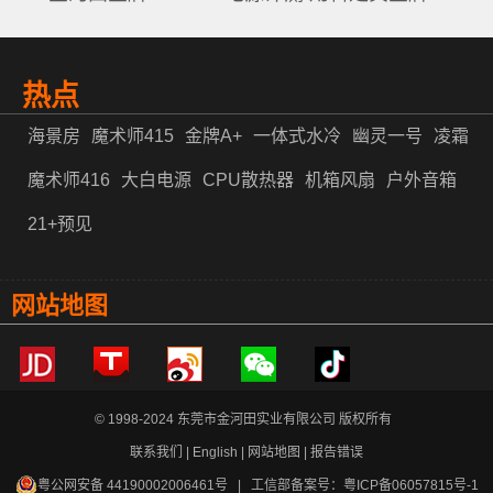
热点
海景房
魔术师415
金牌A+
一体式水冷
幽灵一号
凌霜
魔术师416
大白电源
CPU散热器
机箱风扇
户外音箱
21+预见
网站地图
© 1998-2024 东莞市金河田实业有限公司 版权所有
联系我们
|
English
|
网站地图
|
报告错误
粤公网安备 44190002006461号
| 工信部备案号：
粤ICP备06057815号-1