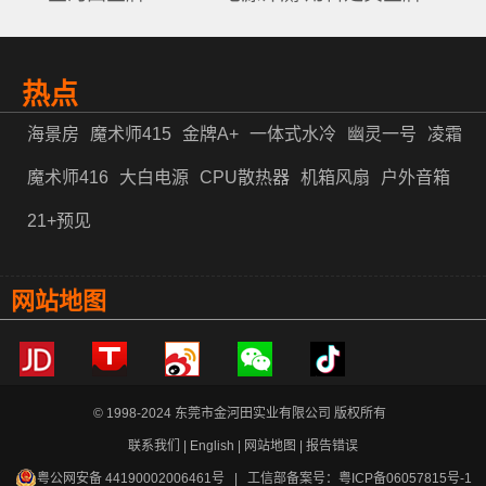
热点
海景房
魔术师415
金牌A+
一体式水冷
幽灵一号
凌霜
魔术师416
大白电源
CPU散热器
机箱风扇
户外音箱
21+预见
网站地图
© 1998-2024 东莞市金河田实业有限公司 版权所有
联系我们
|
English
|
网站地图
|
报告错误
粤公网安备 44190002006461号
| 工信部备案号：
粤ICP备06057815号-1