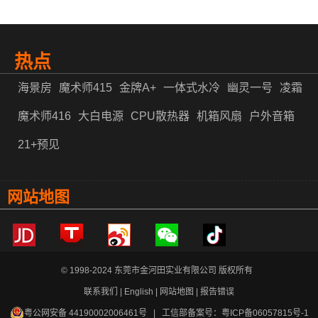
白金牌A+1050W电源视频
战刀600小白版电源视频
热点
金河田金牌A+750W电源评测 用料足真金牌
海景房
魔术师415
金牌A+
一体式水冷
幽灵一号
凌霜
魔术师416
大白电源
CPU散热器
机箱风扇
户外音箱
21+预见
网站地图
© 1998-2024 东莞市金河田实业有限公司 版权所有
联系我们
|
English
|
网站地图
|
报告错误
粤公网安备 44190002006461号
| 工信部备案号：
粤ICP备06057815号-1