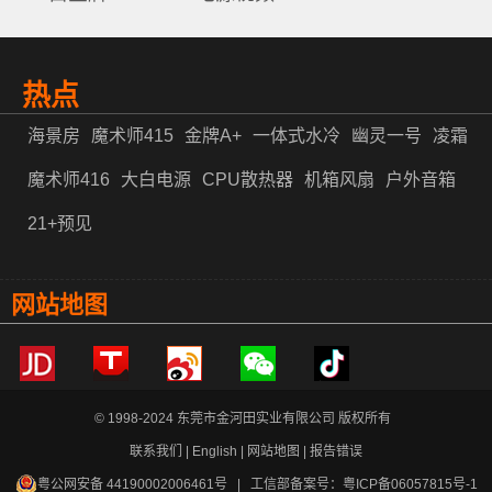
热点
海景房
魔术师415
金牌A+
一体式水冷
幽灵一号
凌霜
魔术师416
大白电源
CPU散热器
机箱风扇
户外音箱
21+预见
网站地图
© 1998-2024 东莞市金河田实业有限公司 版权所有
联系我们
|
English
|
网站地图
|
报告错误
粤公网安备 44190002006461号
| 工信部备案号：
粤ICP备06057815号-1