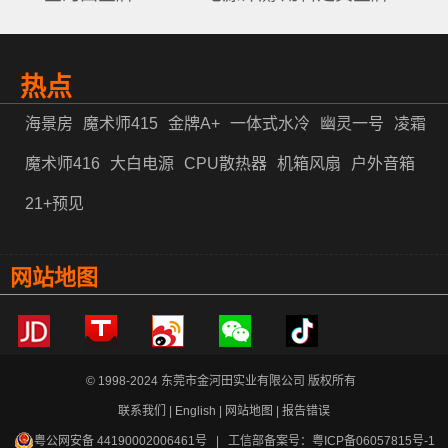
热点
海景房
魔术师415
金牌A+
一体式水冷
幽灵一号
凌霜
魔术师416
大白电源
CPU散热器
机箱风扇
户外音箱
21+预见
网站地图
© 1998-2024 东莞市金河田实业有限公司 版权所有
联系我们
|
English
|
网站地图
|
报告错误
粤公网安备 44190002006461号
| 工信部备案号：
粤ICP备06057815号-1