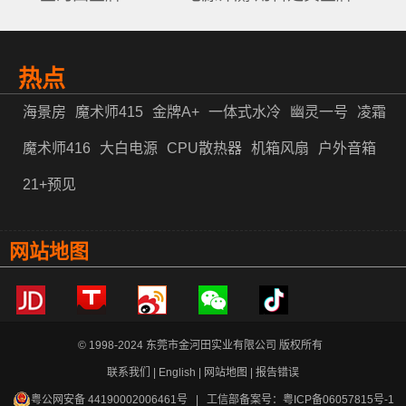
热点
海景房
魔术师415
金牌A+
一体式水冷
幽灵一号
凌霜
魔术师416
大白电源
CPU散热器
机箱风扇
户外音箱
21+预见
网站地图
© 1998-2024 东莞市金河田实业有限公司 版权所有
联系我们
|
English
|
网站地图
|
报告错误
粤公网安备 44190002006461号
| 工信部备案号：
粤ICP备06057815号-1