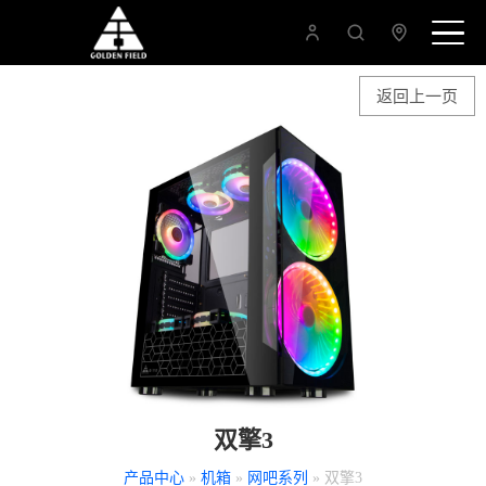
返回上一页
双擎3
产品中心
»
机箱
»
网吧系列
» 双擎3