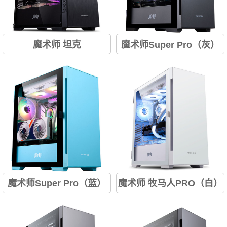
魔术师 坦克
魔术师Super Pro（灰）
双360冷排位； 拉丝工艺面
磁吸前板； 侧翻磁吸门； 前置
板； 全景大侧透； 9风扇位；
360水冷排位； 支持M-ATX、
垂直风道； 兼容ATX、M-
ITX； 自带竖装卡槽； 后置提
ATX、IT...
手；...
魔术师Super Pro（蓝）
魔术师 牧马人PRO（白）
磁吸前板； 侧翻磁吸门； 前置
顶部、前置支持360水冷； 秒
360水冷排位； 支持M-ATX、
拆装面板； 兼容ATX、M-