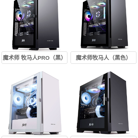
ITX； 自带竖装卡槽； 后置提
ATX、ITX主板； 磁吸侧翻门；
手；...
9风扇位...
魔术师 牧马人PRO（黑）
魔术师牧马人（黑色）
顶部、前置支持360水冷； 秒
秒拆装面板； 兼容ATX/M-
拆装面板； 兼容ATX、M-
ATX/ITX主板； 全景无孔滑玻；
ATX、ITX主板； 磁吸侧翻门；
9风扇位； 垂直风道；...
9风扇位...