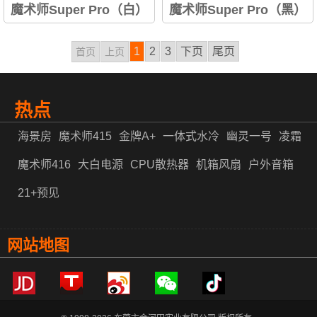
魔术师Super Pro（白）
魔术师Super Pro（黑）
磁吸前板； 侧翻磁吸门； 前置
磁吸前板； 侧翻磁吸门； 前置
1
2
3
下页
尾页
首页
上页
360水冷排位； 支持M-ATX、
360水冷排位； 支持M-ATX、
ITX； 自带竖装卡槽； 后置提
ITX； 自带竖装卡槽； 后置提
手；...
手；...
热点
海景房
魔术师415
金牌A+
一体式水冷
幽灵一号
凌霜
魔术师416
大白电源
CPU散热器
机箱风扇
户外音箱
21+预见
网站地图