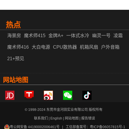
人创新大会
金河田受邀参加2023英特尔客户端解决方案论坛
热点
电源产品售后服务升级公示
海景房
魔术师415
金牌A+
一体式水冷
幽灵一号
凌霜
魔术师416
大白电源
CPU散热器
机箱风扇
户外音箱
21+预见
网站地图
© 1998-2024 东莞市金河田实业有限公司 版权所有
联系我们
|
English
|
网站地图
|
报告错误
粤公网安备 44190002006461号
| 工信部备案号：
粤ICP备06057815号-1