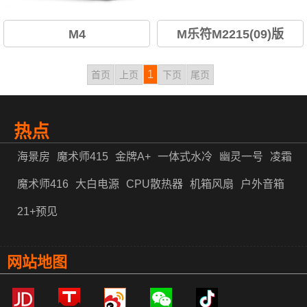
M4
M乐符M2215(09)版
内置HI-FI电子分频放大器/全防
1
首页
上页
下页
尾页
磁设计...
热点
海景房
魔术师415
金牌A+
一体式水冷
幽灵一号
凌霜
魔术师416
大白电源
CPU散热器
机箱风扇
户外音箱
21+预见
网站地图