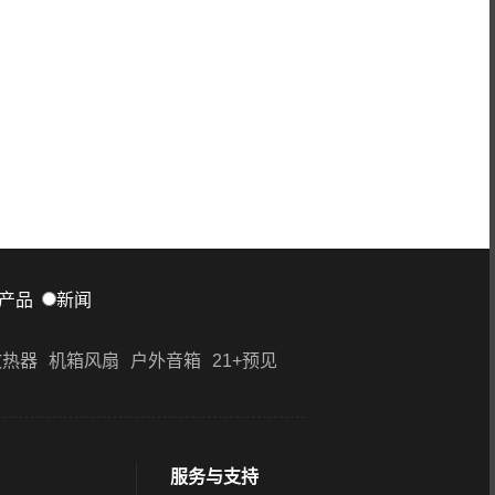
产品
新闻
散热器
机箱风扇
户外音箱
21+预见
服务与支持