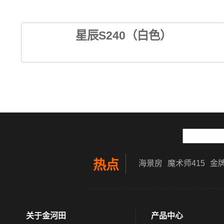
星辰S240（白色）
热点
海景房
魔术师415
金牌
关于金河田
产品中心