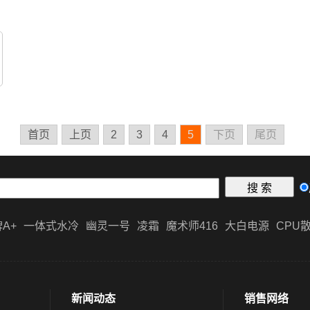
首页
上页
2
3
4
5
下页
尾页
A+
一体式水冷
幽灵一号
凌霜
魔术师416
大白电源
CPU
新闻动态
销售网络