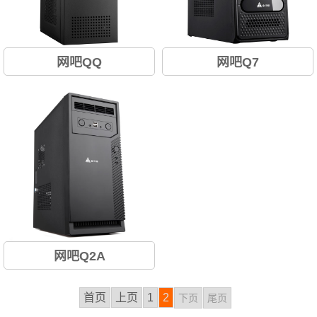
网吧QQ
网吧Q7
创新型网吧机箱/防盗侧板锁...
双电源开关/网吧专享/全屏蔽/防
静电/防辐射...
网吧Q2A
结构稳固/多重防盗设计/双键耐
首页
上页
1
2
下页
尾页
压开关设计...