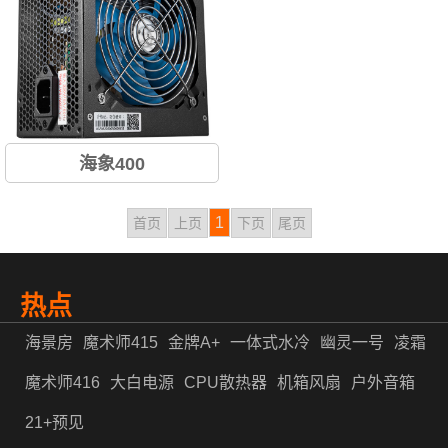
海象400
1
首页
上页
下页
尾页
热点
海景房
魔术师415
金牌A+
一体式水冷
幽灵一号
凌霜
魔术师416
大白电源
CPU散热器
机箱风扇
户外音箱
21+预见