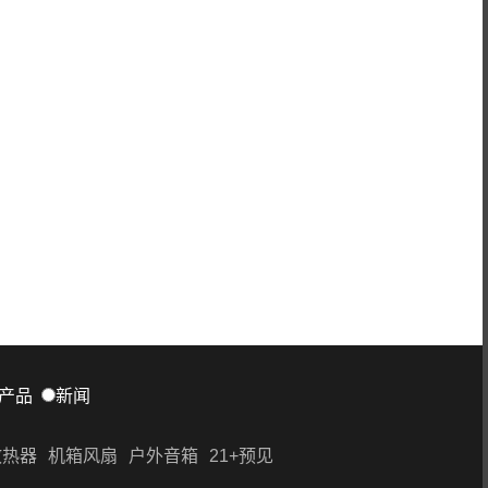
产品
新闻
散热器
机箱风扇
户外音箱
21+预见