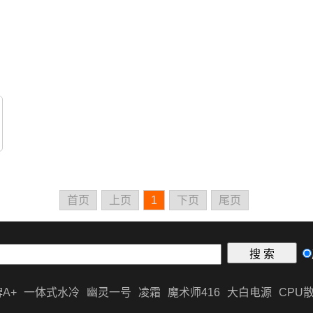
首页
上页
1
下页
尾页
A+
一体式水冷
幽灵一号
凌霜
魔术师416
大白电源
CPU